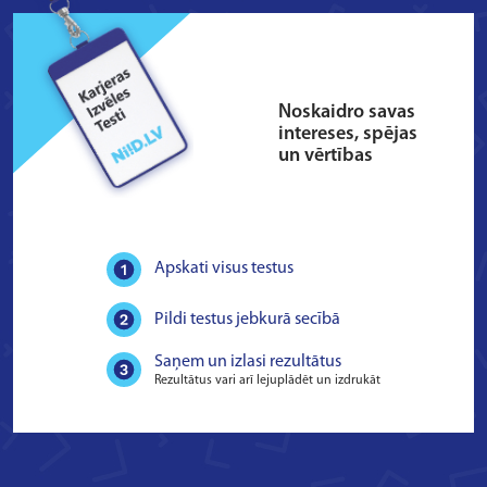
Pārlekt uz galveno saturu
Noskaidro savas
intereses, spējas
un vērtības
Apskati visus testus
Pildi testus jebkurā secībā
Saņem un izlasi rezultātus
Rezultātus vari arī lejuplādēt un izdrukāt